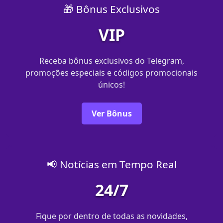
🎁 Bônus Exclusivos
VIP
Receba bônus exclusivos do Telegram,
promoções especiais e códigos promocionais
únicos!
Ver Bônus
📢 Notícias em Tempo Real
24/7
Fique por dentro de todas as novidades,