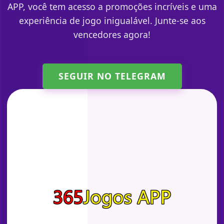
APP, você tem acesso a promoções incríveis e uma
experiência de jogo inigualável. Junte-se aos
vencedores agora!
SEGUIR NO TELEGRAM