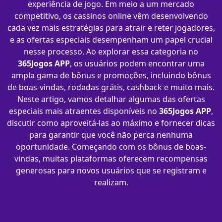
experiência de jogo. Em meio a um mercado
competitivo, os cassinos online vêm desenvolvendo
cada vez mais estratégias para atrair e reter jogadores,
e as ofertas especiais desempenham um papel crucial
nesse processo. Ao explorar essa categoria no
365Jogos APP
, os usuários podem encontrar uma
ampla gama de bônus e promoções, incluindo bônus
de boas-vindas, rodadas grátis, cashback e muito mais.
Neste artigo, vamos detalhar algumas das ofertas
especiais mais atraentes disponíveis no
365Jogos APP
,
discutir como aproveitá-las ao máximo e fornecer dicas
para garantir que você não perca nenhuma
oportunidade. Começando com os bônus de boas-
vindas, muitas plataformas oferecem recompensas
generosas para novos usuários que se registram e
realizam.