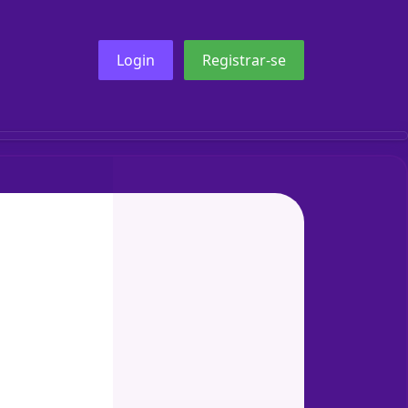
Login
Registrar-se