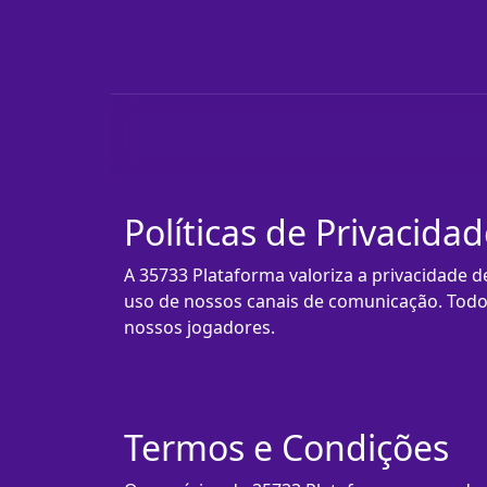
Políticas de Privacida
A 35733 Plataforma valoriza a privacidade 
uso de nossos canais de comunicação. Todos
nossos jogadores.
Termos e Condições