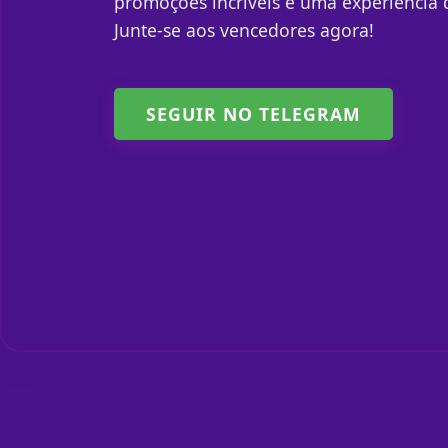
promoções incríveis e uma experiência d
Junte-se aos vencedores agora!
SEGUIR NO TELEGRAM