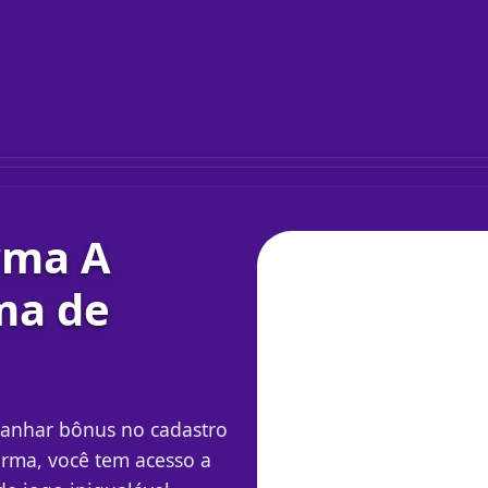
rma A
ma de
ganhar bônus no cadastro
orma, você tem acesso a