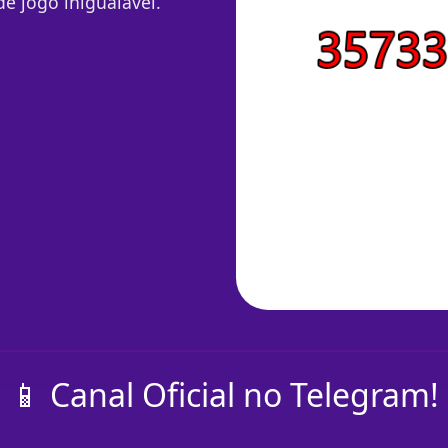
e jogo inigualável.
📱 Canal Oficial no Telegram!