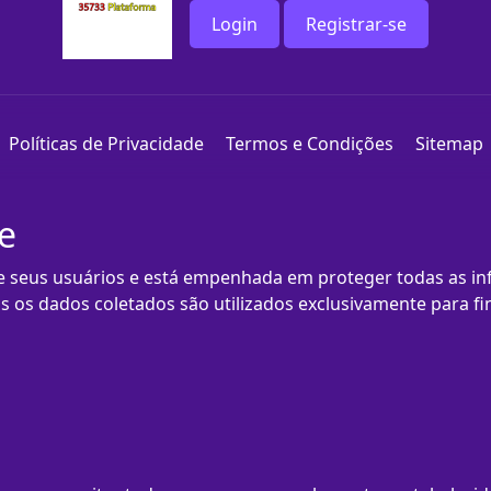
Login
Registrar-se
Políticas de Privacidade
Termos e Condições
Sitemap
de
de seus usuários e está empenhada em proteger todas as i
 os dados coletados são utilizados exclusivamente para fi