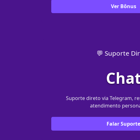
Ver Bônus
💬 Suporte Di
Cha
Suporte direto via Telegram, r
atendimento persona
Falar Suport