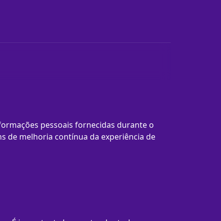
nformações pessoais fornecidas durante o
ns de melhoria contínua da experiência de