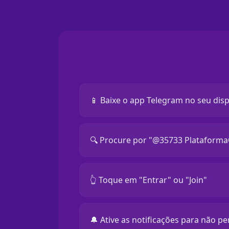
📱 Baixe o app Telegram no seu disp
🔍 Procure por "@35733 PlataformaO
👆 Toque em "Entrar" ou "Join"
🔔 Ative as notificações para não p