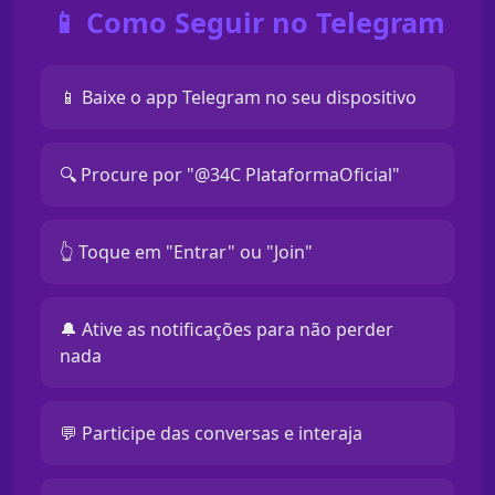
📱 Como Seguir no Telegram
📱 Baixe o app Telegram no seu dispositivo
🔍 Procure por "@34C PlataformaOficial"
👆 Toque em "Entrar" ou "Join"
🔔 Ative as notificações para não perder
nada
💬 Participe das conversas e interaja