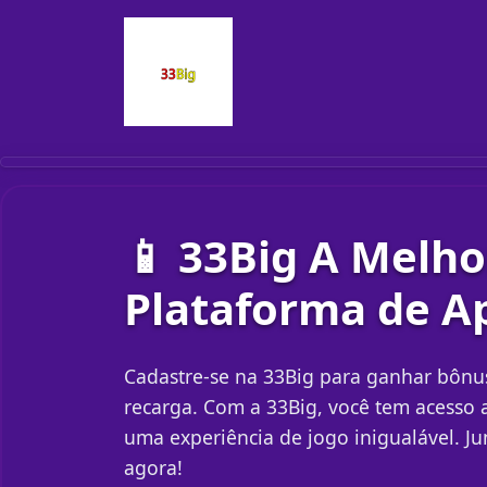
📱 33Big A Melho
Plataforma de A
Cadastre-se na 33Big para ganhar bônu
recarga. Com a 33Big, você tem acesso 
uma experiência de jogo inigualável. J
agora!