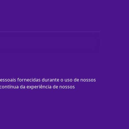
pessoais fornecidas durante o uso de nossos
 contínua da experiência de nossos