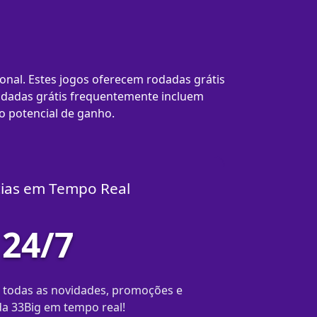
onal. Estes jogos oferecem rodadas grátis
odadas grátis frequentemente incluem
o potencial de ganho.
cias em Tempo Real
24/7
e todas as novidades, promoções e
da 33Big em tempo real!