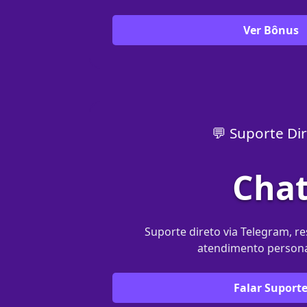
Ver Bônus
💬 Suporte Di
Cha
Suporte direto via Telegram, r
atendimento persona
Falar Suport