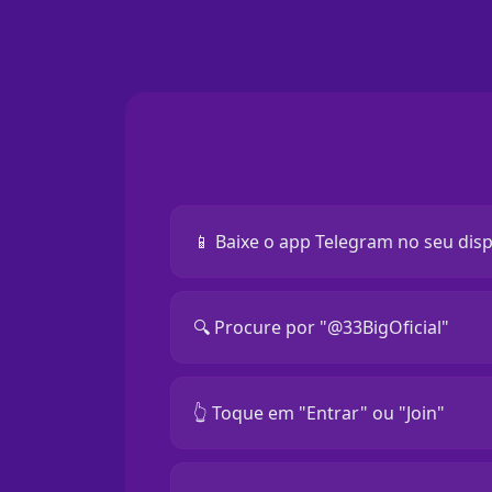
📱 Baixe o app Telegram no seu disp
🔍 Procure por "@33BigOficial"
👆 Toque em "Entrar" ou "Join"