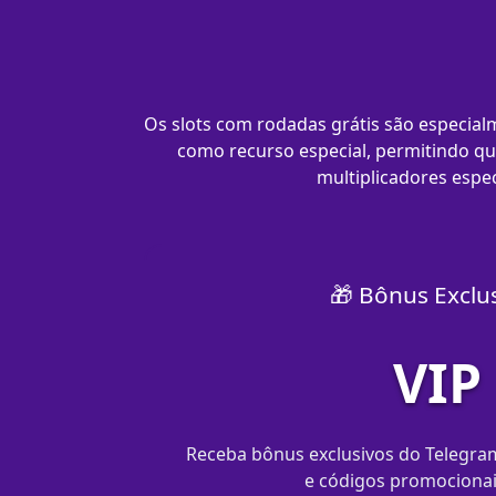
Os slots com rodadas grátis são especial
como recurso especial, permitindo qu
multiplicadores espe
🎁 Bônus Exclu
VIP
Receba bônus exclusivos do Telegra
e códigos promocionai