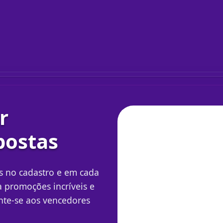
r
postas
s no cadastro e em cada
a promoções incríveis e
unte-se aos vencedores