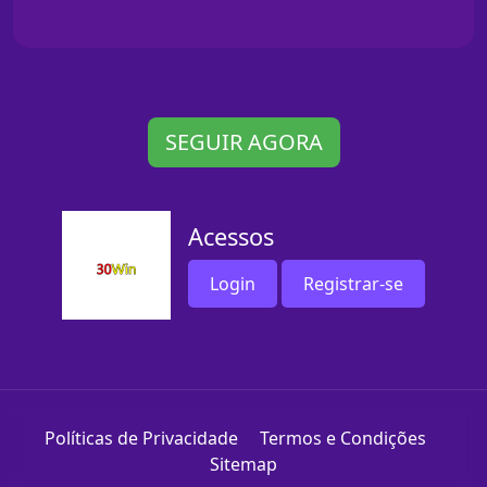
SEGUIR AGORA
Acessos
Login
Registrar-se
Políticas de Privacidade
Termos e Condições
Sitemap