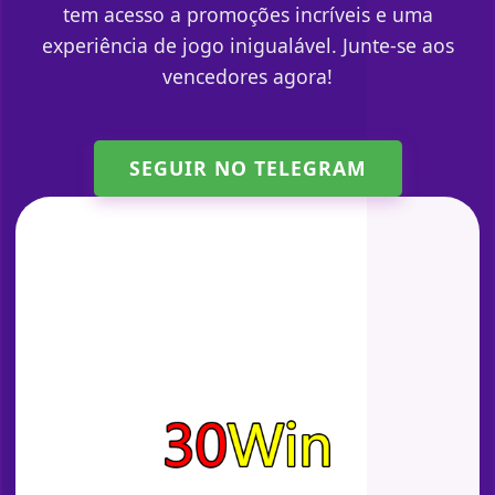
tem acesso a promoções incríveis e uma
experiência de jogo inigualável. Junte-se aos
vencedores agora!
SEGUIR NO TELEGRAM