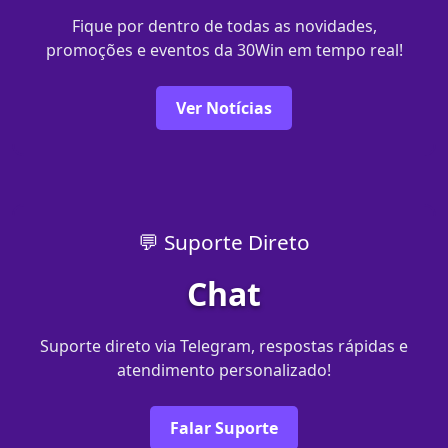
Fique por dentro de todas as novidades,
promoções e eventos da 30Win em tempo real!
Ver Notícias
💬 Suporte Direto
Chat
Suporte direto via Telegram, respostas rápidas e
atendimento personalizado!
Falar Suporte