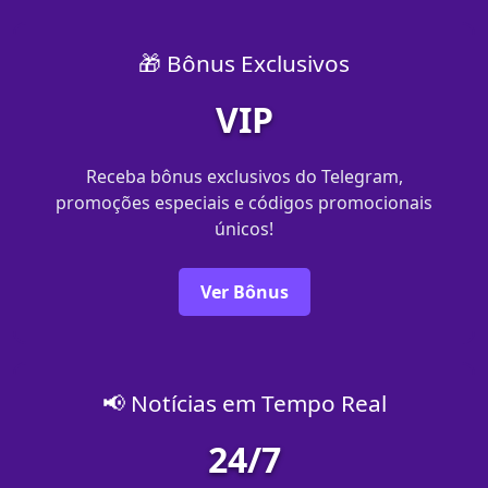
🎁 Bônus Exclusivos
VIP
Receba bônus exclusivos do Telegram,
promoções especiais e códigos promocionais
únicos!
Ver Bônus
📢 Notícias em Tempo Real
24/7