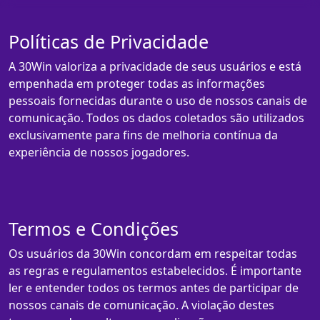
Políticas de Privacidade
A 30Win valoriza a privacidade de seus usuários e está
empenhada em proteger todas as informações
pessoais fornecidas durante o uso de nossos canais de
comunicação. Todos os dados coletados são utilizados
exclusivamente para fins de melhoria contínua da
experiência de nossos jogadores.
Termos e Condições
Os usuários da 30Win concordam em respeitar todas
as regras e regulamentos estabelecidos. É importante
ler e entender todos os termos antes de participar de
nossos canais de comunicação. A violação destes