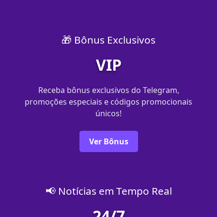
🎁 Bônus Exclusivos
VIP
Receba bônus exclusivos do Telegram,
promoções especiais e códigos promocionais
únicos!
Ver Bônus
📢 Notícias em Tempo Real
24/7