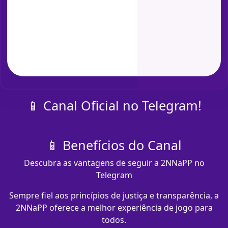
📱 Canal Oficial no Telegram!
📱 Benefícios do Canal
Descubra as vantagens de seguir a 2NNaPP no
Telegram
Sempre fiel aos princípios de justiça e transparência, a
2NNaPP oferece a melhor experiência de jogo para
todos.