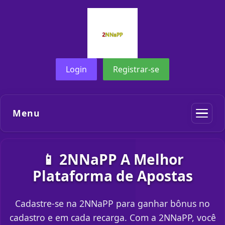
Login
Registrar-se
Menu
📱 2NNaPP A Melhor
Plataforma de Apostas
Cadastre-se na 2NNaPP para ganhar bônus no
cadastro e em cada recarga. Com a 2NNaPP, você