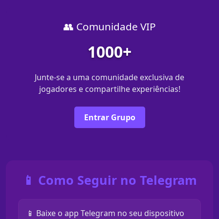
👥 Comunidade VIP
1000+
Junte-se a uma comunidade exclusiva de
jogadores e compartilhe experiências!
Entrar Grupo
📱 Como Seguir no Telegram
📱 Baixe o app Telegram no seu dispositivo