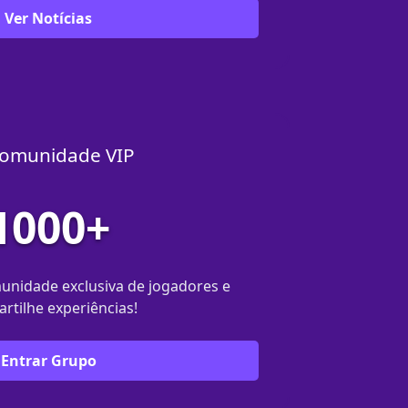
Ver Notícias
Comunidade VIP
1000+
unidade exclusiva de jogadores e
rtilhe experiências!
Entrar Grupo