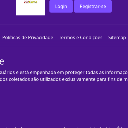
Login
Registrar-se
Políticas de Privacidade
Termos e Condições
Sitemap
de
usuários e está empenhada em proteger todas as informaçõ
os coletados são utilizados exclusivamente para fins de m