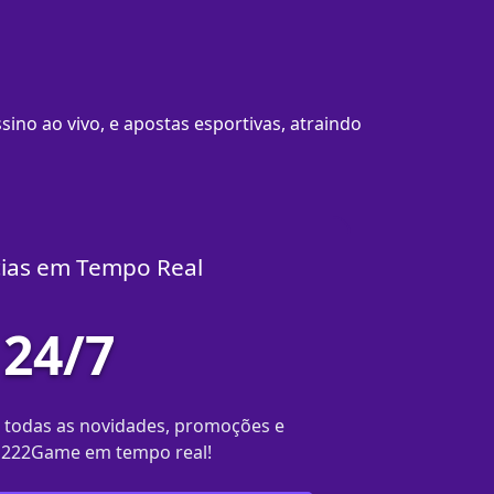
ino ao vivo, e apostas esportivas, atraindo
cias em Tempo Real
24/7
e todas as novidades, promoções e
 222Game em tempo real!