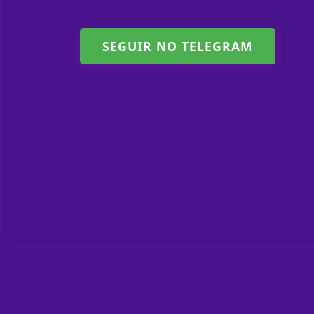
SEGUIR NO TELEGRAM