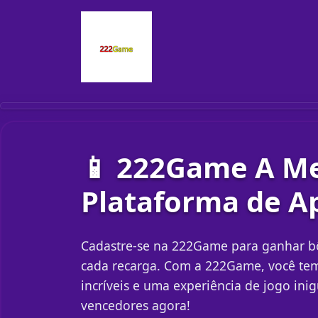
📱 222Game A M
Plataforma de A
Cadastre-se na 222Game para ganhar b
cada recarga. Com a 222Game, você te
incríveis e uma experiência de jogo inig
vencedores agora!