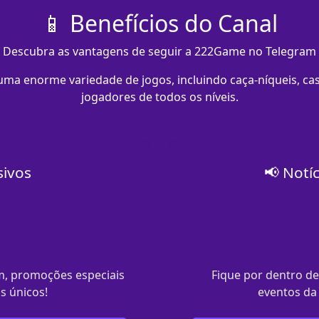
📱 Benefícios do Canal
Descubra as vantagens de seguir a 222Game no Telegram
a enorme variedade de jogos, incluindo caça-níqueis, cass
jogadores de todos os níveis.
sivos
📢 Notí
m, promoções especiais
Fique por dentro d
s únicos!
eventos da