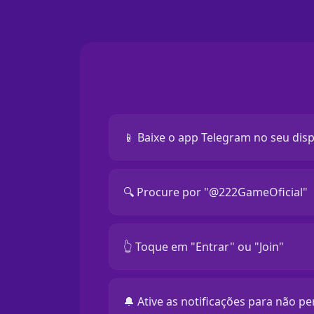
📱 Baixe o app Telegram no seu disp
🔍 Procure por "@222GameOficial"
👆 Toque em "Entrar" ou "Join"
🔔 Ative as notificações para não p