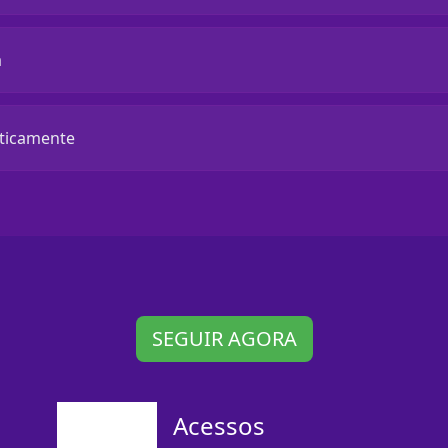
a
aticamente
SEGUIR AGORA
Acessos