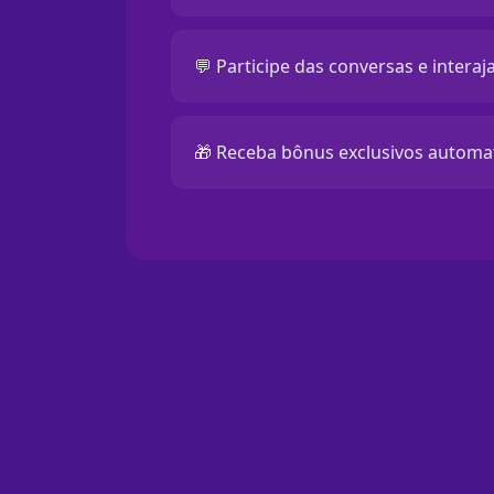
💬 Participe das conversas e interaj
🎁 Receba bônus exclusivos autom