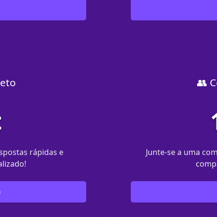
reto
👥 
t
espostas rápidas e
Junte-se a uma com
lizado!
compa
e