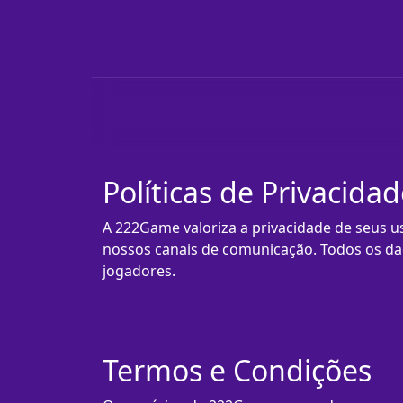
Políticas de Privacida
A 222Game valoriza a privacidade de seus 
nossos canais de comunicação. Todos os dad
jogadores.
Termos e Condições