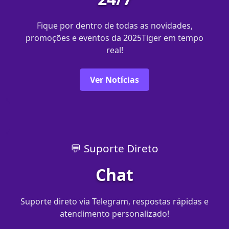
Fique por dentro de todas as novidades,
promoções e eventos da 2025Tiger em tempo
real!
Ver Notícias
💬 Suporte Direto
Chat
Suporte direto via Telegram, respostas rápidas e
atendimento personalizado!