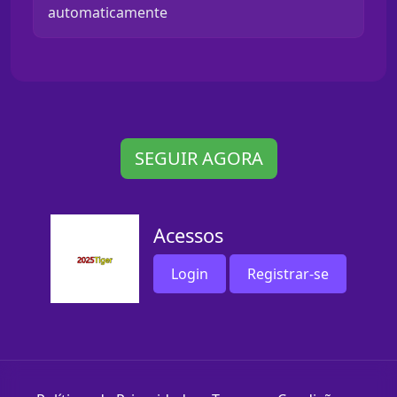
automaticamente
SEGUIR AGORA
Acessos
Login
Registrar-se