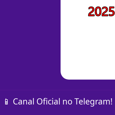
📱 Canal Oficial no Telegram!