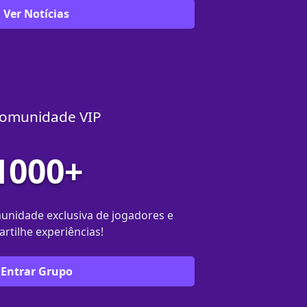
Ver Notícias
Comunidade VIP
1000+
unidade exclusiva de jogadores e
rtilhe experiências!
Entrar Grupo