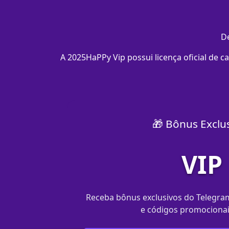
De
A 2025HaPPy Vip possui licença oficial de 
🎁 Bônus Exclu
VIP
Receba bônus exclusivos do Telegra
e códigos promocionai