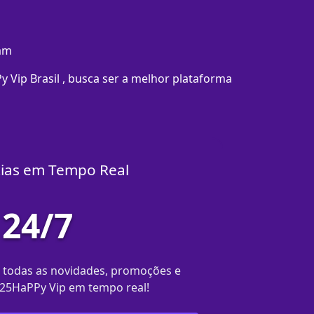
ram
 Vip Brasil , busca ser a melhor plataforma
cias em Tempo Real
24/7
e todas as novidades, promoções e
25HaPPy Vip em tempo real!