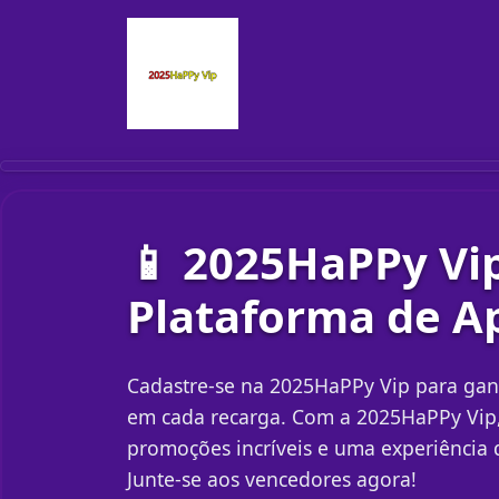
📱 2025HaPPy Vi
Plataforma de A
Cadastre-se na 2025HaPPy Vip para gan
em cada recarga. Com a 2025HaPPy Vip,
promoções incríveis e uma experiência d
Junte-se aos vencedores agora!