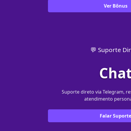
Ver Bônus
💬 Suporte Di
Cha
Suporte direto via Telegram, r
atendimento persona
Falar Suport