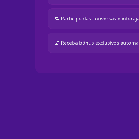
💬 Participe das conversas e interaj
🎁 Receba bônus exclusivos autom