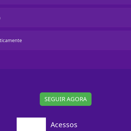
a
aticamente
SEGUIR AGORA
Acessos