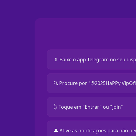
📱 Baixe o app Telegram no seu disp
🔍 Procure por "@2025HaPPy VipOfic
👆 Toque em "Entrar" ou "Join"
🔔 Ative as notificações para não p