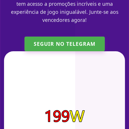
tem acesso a promoções incríveis e uma
experiência de jogo inigualável. Junte-se aos
vencedores agora!
SEGUIR NO TELEGRAM