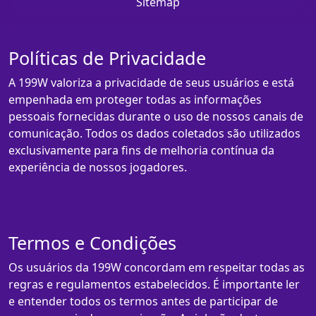
Sitemap
Políticas de Privacidade
A 199W valoriza a privacidade de seus usuários e está
empenhada em proteger todas as informações
pessoais fornecidas durante o uso de nossos canais de
comunicação. Todos os dados coletados são utilizados
exclusivamente para fins de melhoria contínua da
experiência de nossos jogadores.
Termos e Condições
Os usuários da 199W concordam em respeitar todas as
regras e regulamentos estabelecidos. É importante ler
e entender todos os termos antes de participar de