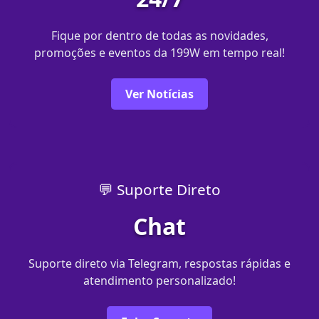
Fique por dentro de todas as novidades,
promoções e eventos da 199W em tempo real!
Ver Notícias
💬 Suporte Direto
Chat
Suporte direto via Telegram, respostas rápidas e
atendimento personalizado!