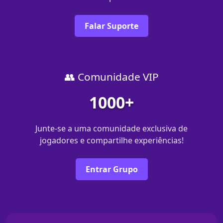
Falar Suporte
👥 Comunidade VIP
1000+
Junte-se a uma comunidade exclusiva de
jogadores e compartilhe experiências!
Entrar Grupo