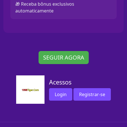
🎁 Receba bônus exclusivos
automaticamente
SEGUIR AGORA
Acessos
Login
Registrar-se