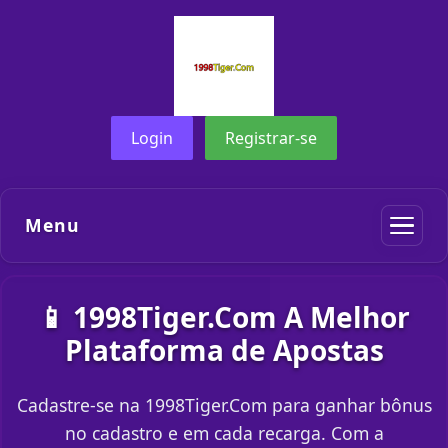
Login
Registrar-se
Menu
📱 1998Tiger.Com A Melhor
Plataforma de Apostas
Cadastre-se na 1998Tiger.Com para ganhar bônus
no cadastro e em cada recarga. Com a