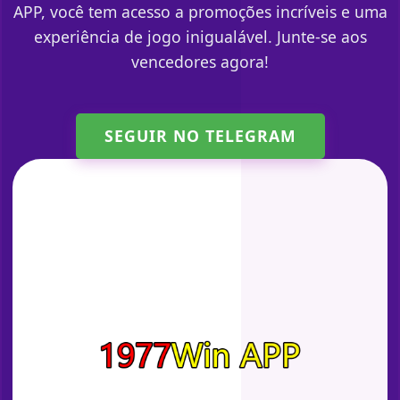
APP, você tem acesso a promoções incríveis e uma
experiência de jogo inigualável. Junte-se aos
vencedores agora!
SEGUIR NO TELEGRAM