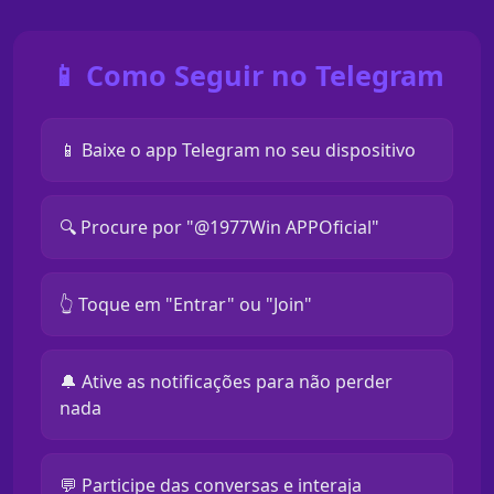
📱 Como Seguir no Telegram
📱 Baixe o app Telegram no seu dispositivo
🔍 Procure por "@1977Win APPOficial"
👆 Toque em "Entrar" ou "Join"
🔔 Ative as notificações para não perder
nada
💬 Participe das conversas e interaja