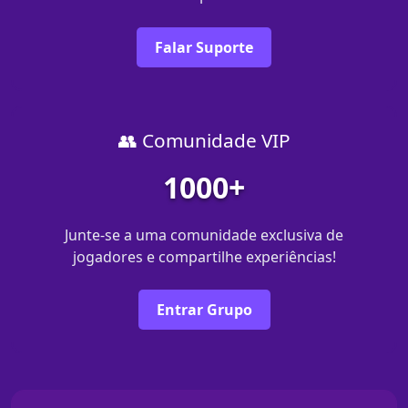
Falar Suporte
👥 Comunidade VIP
1000+
Junte-se a uma comunidade exclusiva de
jogadores e compartilhe experiências!
Entrar Grupo