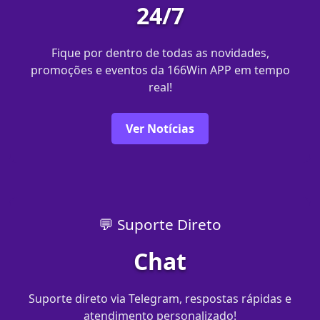
24/7
Fique por dentro de todas as novidades,
promoções e eventos da 166Win APP em tempo
real!
Ver Notícias
💬 Suporte Direto
Chat
Suporte direto via Telegram, respostas rápidas e
atendimento personalizado!