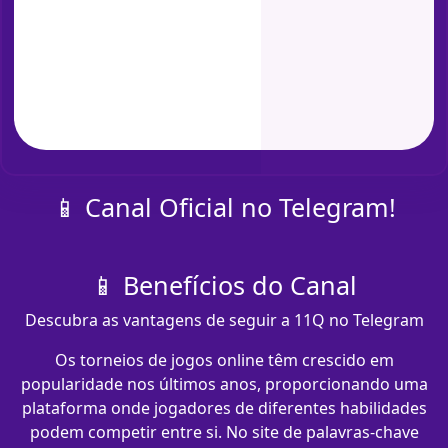
📱 Canal Oficial no Telegram!
📱 Benefícios do Canal
Descubra as vantagens de seguir a 11Q no Telegram
Os torneios de jogos online têm crescido em
popularidade nos últimos anos, proporcionando uma
plataforma onde jogadores de diferentes habilidades
podem competir entre si. No site de palavras-chave