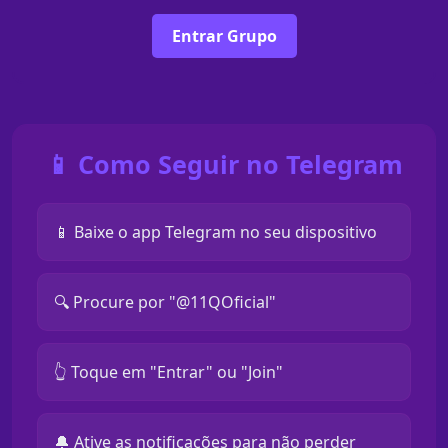
Entrar Grupo
📱 Como Seguir no Telegram
📱 Baixe o app Telegram no seu dispositivo
🔍 Procure por "@11QOficial"
👆 Toque em "Entrar" ou "Join"
🔔 Ative as notificações para não perder