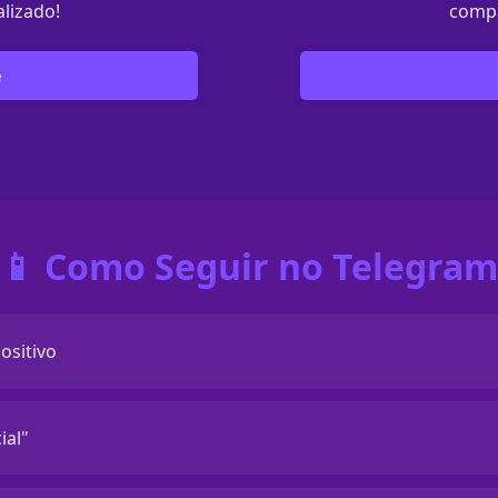
lizado!
compa
e
📱 Como Seguir no Telegram
ositivo
ial"