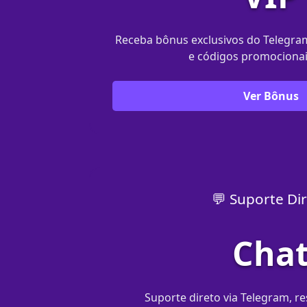
Receba bônus exclusivos do Telegra
e códigos promocionai
Ver Bônus
💬 Suporte Di
Cha
Suporte direto via Telegram, r