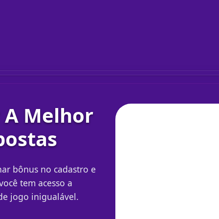
r A Melhor
postas
har bônus no cadastro e
você tem acesso a
e jogo inigualável.