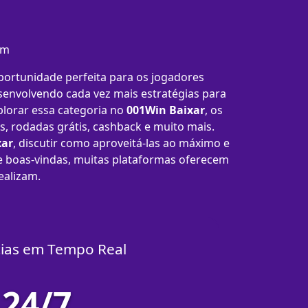
am
ortunidade perfeita para os jogadores
senvolvendo cada vez mais estratégias para
plorar essa categoria no
001Win Baixar
, os
 rodadas grátis, cashback e muito mais.
xar
, discutir como aproveitá-las ao máximo e
 boas-vindas, muitas plataformas oferecem
ealizam.
cias em Tempo Real
24/7